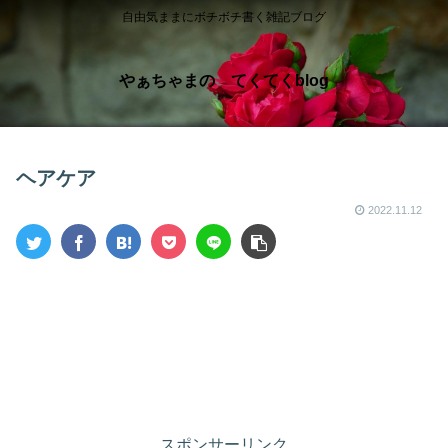
自由気ままにボチボチ書く雑記ブログ
やぁちゃまの てくてくblog
ヘアケア
2022.11.12
スポンサーリンク