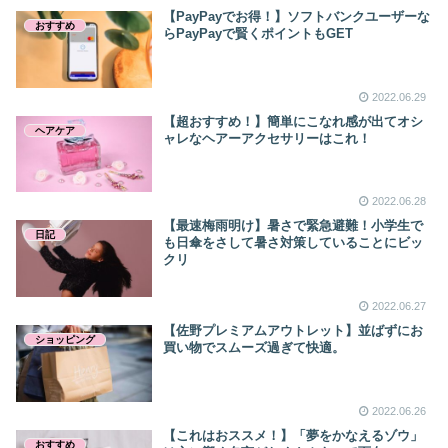
【PayPayでお得！】ソフトバンクユーザーな
おすすめ
らPayPayで賢くポイントもGET
2022.06.29
【超おすすめ！】簡単にこなれ感が出てオシ
ヘアケア
ャレなヘアーアクセサリーはこれ！
2022.06.28
【最速梅雨明け】暑さで緊急避難！小学生で
日記
も日傘をさして暑さ対策していることにビッ
クリ
2022.06.27
【佐野プレミアムアウトレット】並ばずにお
ショッピング
買い物でスムーズ過ぎて快適。
2022.06.26
【これはおススメ！】「夢をかなえるゾウ」
おすすめ