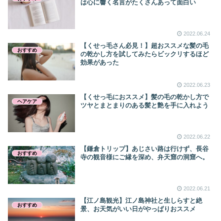
は心に響く名言がたくさんあって面白い
2022.06.24
【くせっ毛さん必見！】超おススメな髪の毛
おすすめ
の乾かし方を試してみたらビックリするほど
効果があった
2022.06.23
【くせっ毛におススメ】髪の毛の乾かし方で
ヘアケア
ツヤとまとまりのある髪と艶を手に入れよう
2022.06.22
【鎌倉トリップ】あじさい路は行けず、長谷
おすすめ
寺の観音様にご縁を深め、弁天窟の洞窟へ。
2022.06.21
【江ノ島観光】江ノ島神社と生しらすと絶
おすすめ
景、お天気がいい日がやっぱりおススメ