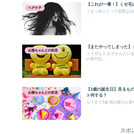
【これが一番！】くせ毛
ヘアケア
くせっ毛にとって湿度は大
...
【またやってしまった】
お孫ちゃんとの生活
トイザらス お子さんのい
の専門店。 ...
【3歳の誕生日】見るも
お孫ちゃんとの生活
ト何する？
もうすぐ3歳 我が家のお孫ち
スポ