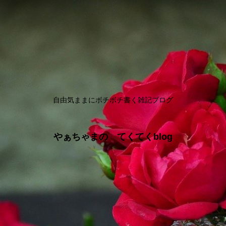
自由気ままにボチボチ書く雑記ブログ
やぁちゃまの てくてくblog