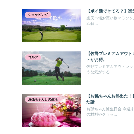
【ポイ活できてる？】楽
ショッピング
楽天市場お買い物マラソン最
25日...
【佐野プレミアムアウト
ゴルフ
トがお得。
佐野プレミアムアウトレッ
うな気がする ...
【お孫ちゃんお熱出た！
お孫ちゃんとの生活
た話
お孫ちゃん誕生日会 今週
の材料やクラッ...