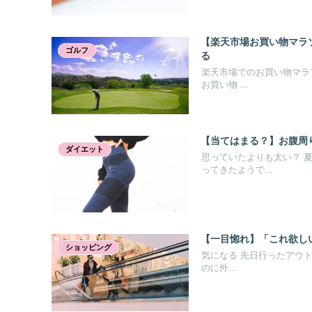
【楽天市場お買い物マラ
ゴルフ
る
楽天市場でのお買い物マラ
お買い物 ...
【当てはまる？】お腹周
ダイエット
思っていたよりも太い？ 
ってきたようで...
【一目惚れ】「これ欲し
ショッピング
気になる 先日行ったアウ
のに外...