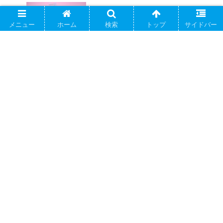
【超おすすめ！】簡単にこなれ感が出て
オシャレなヘアーアクセサリーはこれ！
メニュー
ホーム
検索
トップ
サイドバー
【読むことで得られる効果が凄い！】本
はただ読んでいるだけではなかった7つの
メリット
コメント
コメントを書き込む
ホーム
おすすめ
PAGE TOP