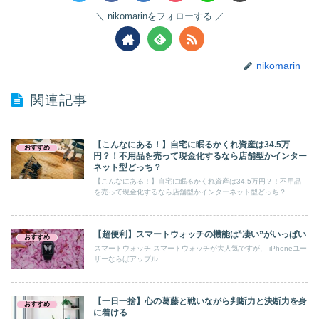
nikomarinをフォローする
nikomarin
関連記事
【こんなにある！】自宅に眠るかくれ資産は34.5万
おすすめ
円？！不用品を売って現金化するなら店舗型かインター
ネット型どっち？
【こんなにある！】自宅に眠るかくれ資産は34.5万円？！不用品
を売って現金化するなら店舗型かインターネット型どっち？
【超便利】スマートウォッチの機能は‶凄い”がいっぱい
おすすめ
スマートウォッチ スマートウォッチが大人気ですが、 iPhoneユー
ザーならばアップル...
【一日一捨】心の葛藤と戦いながら判断力と決断力を身
おすすめ
に着ける