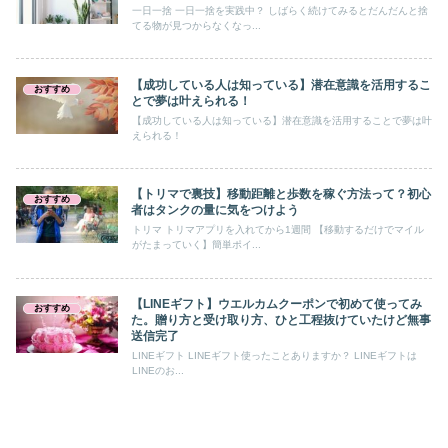
一日一捨 一日一捨を実践中？ しばらく続けてみるとだんだんと捨
てる物が見つからなくなっ...
【成功している人は知っている】潜在意識を活用するこ
おすすめ
とで夢は叶えられる！
【成功している人は知っている】潜在意識を活用することで夢は叶
えられる！
【トリマで裏技】移動距離と歩数を稼ぐ方法って？初心
おすすめ
者はタンクの量に気をつけよう
トリマ トリマアプリを入れてから1週間 【移動するだけでマイル
がたまっていく】簡単ポイ...
【LINEギフト】ウエルカムクーポンで初めて使ってみ
おすすめ
た。贈り方と受け取り方、ひと工程抜けていたけど無事
送信完了
LINEギフト LINEギフト使ったことありますか？ LINEギフトは
LINEのお...