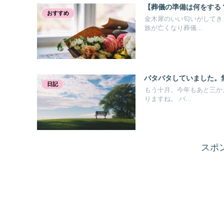
【葬儀の準備は何をする
おすすめ
金木犀のいい匂いがしてき
族が亡くなり葬儀...
バタバタしていました。
日記
もう十月。今年もあと三か
りますね。 バ...
スポ