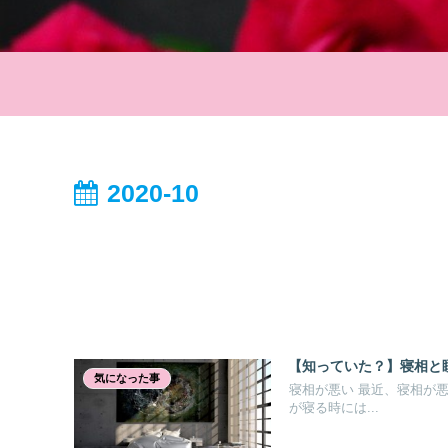
2020-10
【知っていた？】寝相と
気になった事
寝相が悪い 最近、寝相が
が寝る時には...