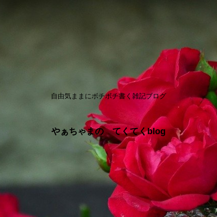
自由気ままにボチボチ書く雑記ブログ
やぁちゃまの てくてくblog