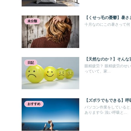
【くせっ毛の憂鬱】暑さ
未分類
十月なのにこの暑さって何？
【天然なのか？】そんな
日記
眼精疲労？ 眼精疲労のせ
っていて、家...
【ズボラでもできる】呼
おすすめ
パソコン作業をしていると
あります💦 浅い呼吸と...