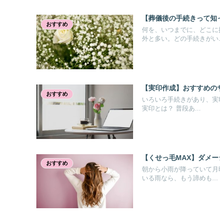
【葬儀後の手続きって知
おすすめ
何を、いつまでに、どこに
外と多い。どの手続きがい..
【実印作成】おすすめの
おすすめ
いろいろ手続きがあり、実
実印とは？ 普段あ...
【くせっ毛MAX】ダメ
おすすめ
朝から小雨が降っていて月
いる雨なら、もう諦めも...