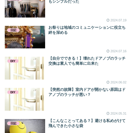
もシンプルだった
2024.07.19
お祭りは地域のコミュニケーションに役立ち
日記
絆を深める
2024.07.16
【自分でできる！】壊れたドアノブのラッチ
DIY
交換は素人でも簡単に出来た
2024.06.02
【突然の故障】室内ドアが開かない原因はド
DIY
アノブのラッチが悪い？
2024.05.31
【こんなことってある？】避ける私めがけて
日記
飛んできた小さな袋