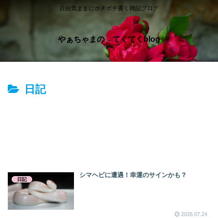
自由気ままにボチボチ書く雑記ブログ
やぁちゃまの てくてくblog
日記
シマヘビに遭遇！幸運のサインかも？
日記
2026.07.24