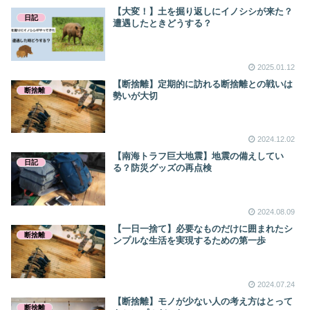
【大変！】土を掘り返しにイノシシが来た？
日記
遭遇したときどうする？
2025.01.12
【断捨離】定期的に訪れる断捨離との戦いは
断捨離
勢いが大切
2024.12.02
【南海トラフ巨大地震】地震の備えしてい
日記
る？防災グッズの再点検
2024.08.09
【一日一捨て】必要なものだけに囲まれたシ
断捨離
ンプルな生活を実現するための第一歩
2024.07.24
【断捨離】モノが少ない人の考え方はとって
断捨離