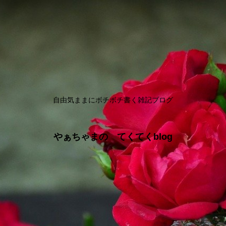
自由気ままにボチボチ書く雑記ブログ
やぁちゃまの てくてくblog