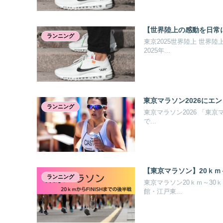
【世界陸上の感動を日常
ランニング
東京2025世界陸上 世界
2025年...
東京マラソン2026にエ
ランニング
東京マラソン2026 「東京マ
で...
【東京マラソン】20ｋｍ
ランニング
東京マラソン20ｋｍ～30
館・江戸東...