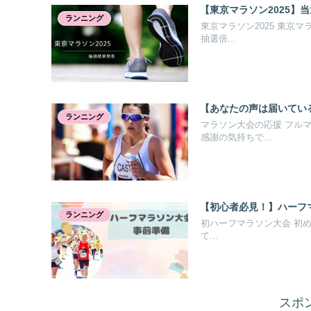
【東京マラソン2025】
ランニング
東京マラソン2025 東京
抽選倍...
【あなたの声は届いてい
ランニング
マラソン大会の応援 フル
感謝の気持ちで...
【初心者必見！】ハーフ
ランニング
初ハーフマラソン大会 初め
て...
スポ