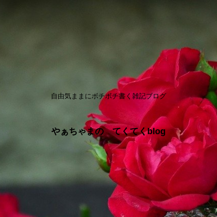
自由気ままにボチボチ書く雑記ブログ
やぁちゃまの てくてくblog