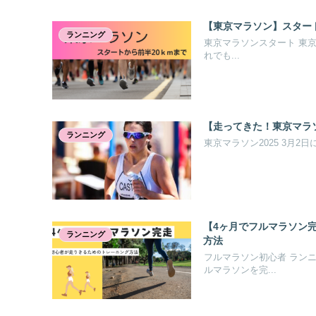
【東京マラソン】スター
ランニング
東京マラソンスタート 東
れでも...
【走ってきた！東京マラ
ランニング
東京マラソン2025 3月2
【4ヶ月でフルマラソン
ランニング
方法
フルマラソン初心者 ラン
ルマラソンを完...