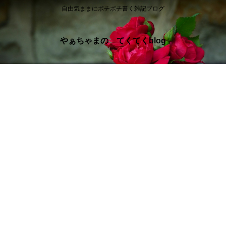
自由気ままにボチボチ書く雑記ブログ
やぁちゃまの てくてくblog