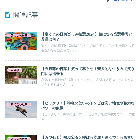
関連記事
【宝くじの日お楽しみ抽選2024】気になる当選番号と
気になった事
景品は何？
宝くじの日 毎年9月2日は「宝くじの日」です。 宝くじを購入して
もなかなか当たらない💦...
【布袋尊の言葉】笑って暮らせ！楽天的な生き方で笑う
未分類
門には福来る
布袋様 七福神の布袋尊（ほていそん） 布袋様と呼ぶことの方が多
いかもせれません。 ...
【ビックリ！】神様の使いのトンビは高い地位や強力な
気になった事
パワーの象徴
【ビックリ！】神様の使いのトンビは高い地位や強力なパワーの象
徴
【カワセミ】飛ぶ宝石と呼ばれ幸運を運んでくれる青い
気になった事