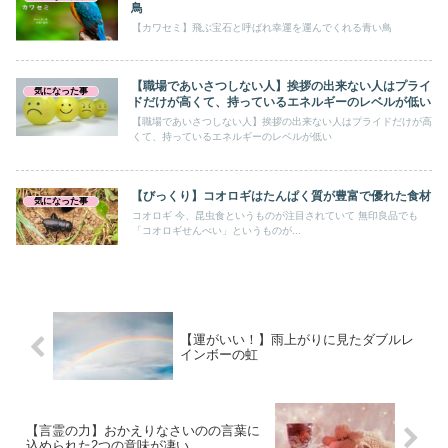
鳥
【カワセミ】飛ぶ宝石と呼ばれ幸運を運んでくれる青い鳥
【職場であいさつしない人】挨拶の出来ない人はプライ
気になった事
ドだけが高くて、持っているエネルギーのレベルが低い
【職場であいさつしない人】挨拶の出来ない人はプライドだけが高
くて、持っているエネルギーのレベルが低い
【びっくり】コオロギはたんぱく質が豊富で優れた食材
気になった事
コオロギ 今、昆虫食というものが注目されていて 無印良品でも
「コオロギせんべい」というものが...
【運がいい！】雨上がりに見たダブルレ
インボーの虹
【言霊の力】おかえりなさいのの言葉に
込められた2つの意味が凄い