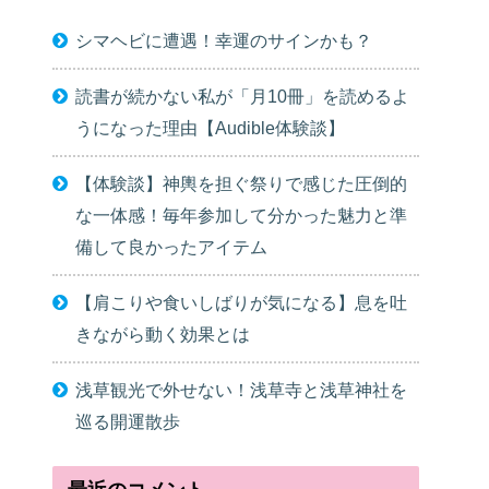
シマヘビに遭遇！幸運のサインかも？
読書が続かない私が「月10冊」を読めるよ
うになった理由【Audible体験談】
【体験談】神輿を担ぐ祭りで感じた圧倒的
な一体感！毎年参加して分かった魅力と準
備して良かったアイテム
【肩こりや食いしばりが気になる】息を吐
きながら動く効果とは
浅草観光で外せない！浅草寺と浅草神社を
巡る開運散歩