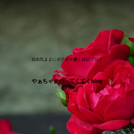
自由気ままにボチボチ書く雑記ブログ
やぁちゃまの てくてくblog