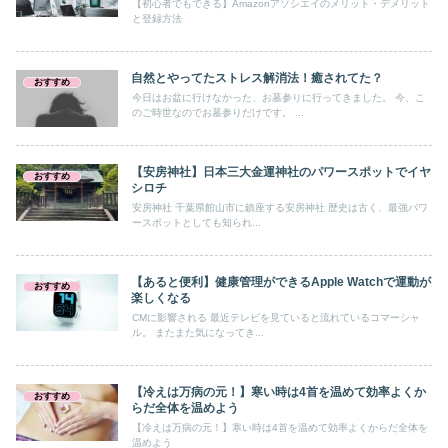
【初心者でもできる】Amazonアソシエイのメリット・デメリット
と登録方法
自然とやってたストレス解消法！癒されてた？
おすすめ
今日はお盆に行けなかった、お墓参りに行ってきました。 今、こ
のご時世なのでお墓参りだけです。 ...
【安房神社】日本三大金運神社のパワースポットでイヤ
おすすめ
シロチ
安房神社 千葉県館山市に鎮座する安房神社 歴史は古く、最強パワ
ースポットとしても知られ...
【あると便利】健康管理ができるApple Watchで運動が
おすすめ
楽しくなる
CMに影響される 最近テレビを見ていると流れているコマーシャ
ル。 またまた気になってき...
【冷えは万病の元！】寒い時は4首を温めて効率よくか
おすすめ
らだ全体を温めよう
【冷えは万病の元！】寒い時は4首を温めて効率よくからだ全体を
温めよう