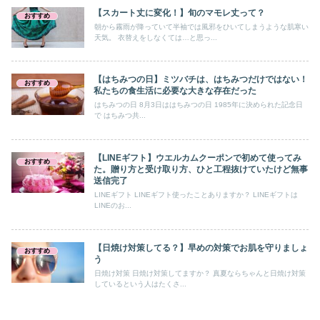
【スカート丈に変化！】旬のマモレ丈って？
おすすめ
朝から霧雨が降っていて半袖では風邪をひいてしまうような肌寒い
天気。 衣替えをしなくては…と思っ...
【はちみつの日】ミツバチは、はちみつだけではない！
おすすめ
私たちの食生活に必要な大きな存在だった
はちみつの日 8月3日ははちみつの日 1985年に決められた記念日
で はちみつ共...
【LINEギフト】ウエルカムクーポンで初めて使ってみ
おすすめ
た。贈り方と受け取り方、ひと工程抜けていたけど無事
送信完了
LINEギフト LINEギフト使ったことありますか？ LINEギフトは
LINEのお...
【日焼け対策してる？】早めの対策でお肌を守りましょ
おすすめ
う
日焼け対策 日焼け対策してますか？ 真夏ならちゃんと日焼け対策
しているという人はたくさ...