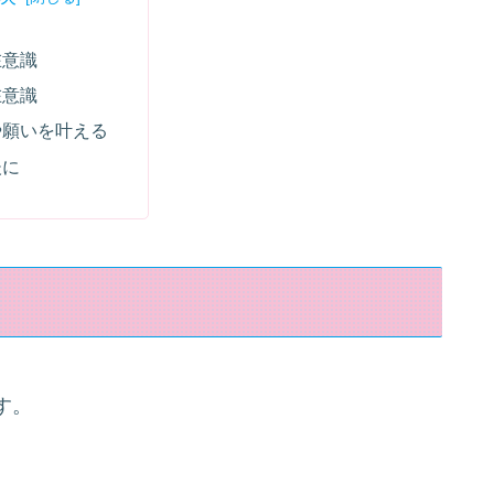
在意識
在意識
や願いを叶える
後に
す。