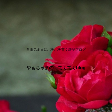
自由気ままにボチボチ書く雑記ブログ
やぁちゃまの てくてくblog