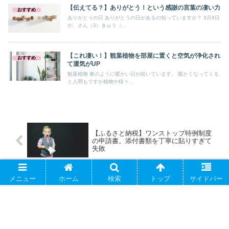
【伝えてる？】ありがとう！という感謝の言葉の凄い力
おすすめ
ありがとうの日 ありがとうの日があるの知っていますか？ 3月9日
が、さん（3）きゅう（...
【これ凄い！】観葉植物を部屋に置くと空気が浄化され
おすすめ
て運気がUP
観葉植物 春のように暖かい日が続いています。 暖かくなってくる
と人間もですが植物や様々...
【ふるさと納税】ワンストップ特例制度
の申請書。添付書類を丁寧に貼りすぎて
失敗
メニュー
ホーム
検索
トップ
サイドバー
【決断力】モノが多いと決断力が下が
る？ムダな選択しを減らしてストレスを
軽減させる