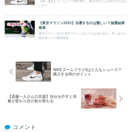
【使い過ぎ】ランニングで膝が痛い。痛みを防ぐには何をすればい
いの？
【東京マラソン2025】当選するのは難しい？抽選結果
ランニング
発表
東京マラソン2025 東京マラソンはとても人気があり、申し込み人
数が多いので毎回抽選。 ...
NIKEズームフライ5はどんなシューズ？
購入する時のポイント
【斎藤一人さんの言葉】自分を許すと現
象が変わり目の前が変わる
コメント