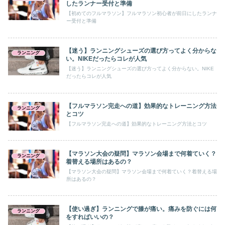
したランナー受付と準備
【初めてのフルマラソン】フルマラソン初心者が前日にしたランナ
ー受付と準備
【迷う】ランニングシューズの選び方ってよく分からな
ランニング
い。NIKEだったらコレが人気
【迷う】ランニングシューズの選び方ってよく分からない。NIKE
だったらコレが人気
【フルマラソン完走への道】効果的なトレーニング方法
ランニング
とコツ
【フルマラソン完走への道】効果的なトレーニング方法とコツ
【マラソン大会の疑問】マラソン会場まで何着ていく？
ランニング
着替える場所はあるの？
【マラソン大会の疑問】マラソン会場まで何着ていく？着替える場
所はあるの？
【使い過ぎ】ランニングで膝が痛い。痛みを防ぐには何
ランニング
をすればいいの？