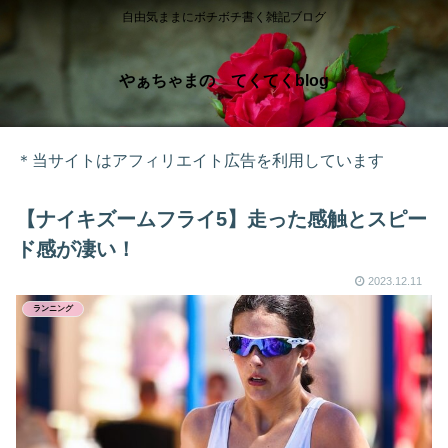
自由気ままにボチボチ書く雑記ブログ
やぁちゃまの てくてくblog
＊当サイトはアフィリエイト広告を利用しています
【ナイキズームフライ5】走った感触とスピー
ド感が凄い！
2023.12.11
ランニング