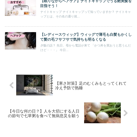
【眠りながらヘアケア】ナイトキャップでうる艶美髪を
おすすめ
目指そう！
ナイトキャップ ナイトキャップって知っていますか？ ナイトキャ
ップとは、その名の通り就...
【レディースウィッグ】ウィッグで薄毛も白髪もかくし
ヘアケア
て髪の毛フサフサで気持ちも明るくなる
夕飯の話？ 先日、母から電話が来て 「かつ丼を買おうと思うんだ
けど・・・」 今日...
【寒さ対策】足のむくみもとってくれて
冷え予防で熟睡
【今日な何の日？】人を大切にする人日
の節句で七草粥を食べて無病息災を願う