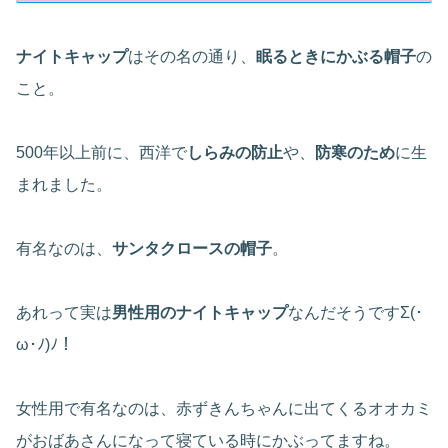
ナイトキャップ
はその名の通り、
眠るときにかぶる帽子
の
こと。
500年以上前に、西洋で
しらみの防止
や、
防寒のため
に生
まれました。
有名なのは、
サンタクロースの帽子
。
あれって実は
男性用のナイトキャップ
なんだそうですΣ(･
ω･ﾉ)ﾉ！
女性用で有名なのは、赤ずきんちゃんに出てくるオオカミ
がおばあさんになって寝ている時にかぶってますね。