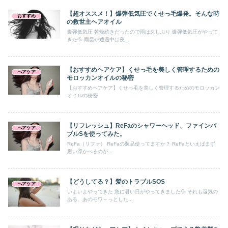
【超オススメ！】爆弾低気圧でくせっ毛爆発。そんな時
おすすめ
の救世主ヘアオイル
爆弾低気圧 乾燥続きだったので雨は久しぶり 爆弾低気圧がやって
きた💦 雨雲が通過中は夜...
【おすすめヘアケア】くせっ毛を美しく管理するための
ヘアケア
モロッカンオイルの秘密
【おすすめヘアケア】くせっ毛を美しく管理するためのモロッカン
オイルの秘密
【リフレッシュ】ReFaのシャワーヘッド、ファインバ
ヘアケア
ブルSを使ってみた。
ReFa（リファ） ReFaの製品使ってますか？ ReFaといえばまず
思い浮かべるのが...
【どうしてる？】髪のトラブルSOS
ヘアケア
いよいよやってきた 急に暑い日がやってきました💦 それも湿気の
ある、あのモワ～っとした...