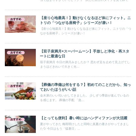
【座り心地最高！】動けなくなるほど体にフィット。ニ
おすすめ
トリの「つながる座椅子」シリーズが凄い！
【座り心地最高！】動けなくなるほど体にフィット。ニトリの「つ
ながる座椅子」シリーズが凄い！
【双子座満月×スーパームーン】手放しと浄化・再スタ
おすすめ
ートに最適な日
双子座満月 今日の満月みましたか？ 思わず足を止めて見上げてし
まうほどきれいで大きく光...
【葬儀の準備は何をする？】初めてのことだから、知っ
おすすめ
ておいたほうがいい話
金木犀のいい匂いがしてきました。 少しずつ季節が進んでいるの
を感じます。 葬儀の手配 「急...
【とっても便利】暑い時にはハンディファンが大活躍
おすすめ
夏がやってきた 梅雨明けしたと同時に真夏の暑さがやってきまし
た💦 今日はもう「猛暑日」...