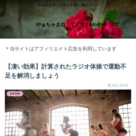
自由気ままにボチボチ書く雑記ブログ
やぁちゃまの てくてくblog
＊当サイトはアフィリエイト広告を利用しています
【凄い効果】計算されたラジオ体操で運動不
足を解消しましょう
2021.03.08
おすすめ