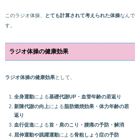
このラジオ体操、
とても計算されて考えられた体操
なんで
す。
ラジオ体操の健康効果
ラジオ体操の健康効果
として、
全身運動
による
基礎代謝UP・血管年齢の若返り
新陳代謝の向上
による
脂肪燃焼効果・体力年齢の若
返り
血行促進
による
首・肩のこり・腰痛の予防・解消
屈伸運動や跳躍運動
による
骨粗しょう症の予防