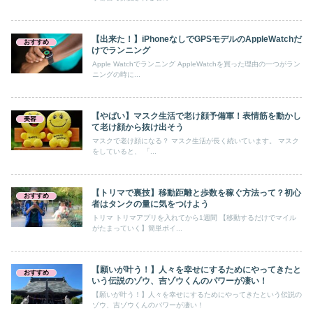
【出来た！】iPhoneなしでGPSモデルのAppleWatchだ
おすすめ
けでランニング
Apple Watchでランニング AppleWatchを買った理由の一つがラン
ニングの時に...
【やばい】マスク生活で老け顔予備軍！表情筋を動かし
美容
て老け顔から抜け出そう
マスクで老け顔になる？ マスク生活が長く続いています。 マスク
をしていると、 「...
【トリマで裏技】移動距離と歩数を稼ぐ方法って？初心
おすすめ
者はタンクの量に気をつけよう
トリマ トリマアプリを入れてから1週間 【移動するだけでマイル
がたまっていく】簡単ポイ...
【願いが叶う！】人々を幸せにするためにやってきたと
おすすめ
いう伝説のゾウ、吉ゾウくんのパワーが凄い！
【願いが叶う！】人々を幸せにするためにやってきたという伝説の
ゾウ、吉ゾウくんのパワーが凄い！