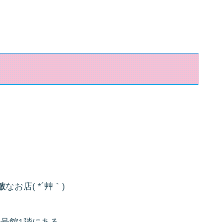
敵
なお店( *´艸｀)
8号館1階にある