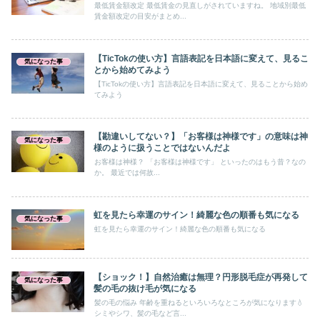
最低賃金額改定 最低賃金の見直しがされていますね。 地域別最低
賃金額改定の目安がまとめ...
【TicTokの使い方】言語表記を日本語に変えて、見るこ
気になった事
とから始めてみよう
【TicTokの使い方】言語表記を日本語に変えて、見ることから始め
てみよう
【勘違いしてない？】「お客様は神様です」の意味は神
気になった事
様のように扱うことではないんだよ
お客様は神様？ 「お客様は神様です」 といったのはもう昔？なの
か。 最近では何故...
虹を見たら幸運のサイン！綺麗な色の順番も気になる
気になった事
虹を見たら幸運のサイン！綺麗な色の順番も気になる
【ショック！】自然治癒は無理？円形脱毛症が再発して
気になった事
髪の毛の抜け毛が気になる
髪の毛の悩み 年齢を重ねるといろいろなところが気になります💧
シミやシワ、髪の毛など言...