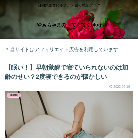
自由気ままにボチボチ書く雑記ブログ
やぁちゃまの てくてくblog
＊当サイトはアフィリエイト広告を利用しています
【眠い！】早朝覚醒で寝ていられないのは加
齢のせい？2度寝できるのが懐かしい
2023.02.16
未分類