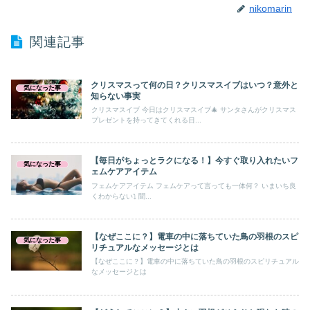
nikomarin
関連記事
クリスマスって何の日？クリスマスイブはいつ？意外と
気になった事
知らない事実
クリスマスイブ 今日はクリスマスイブ🎄 サンタさんがクリスマス
プレゼントを持ってきてくれる日...
【毎日がちょっとラクになる！】今すぐ取り入れたいフ
気になった事
ェムケアアイテム
フェムケアアイテム フェムケアって言っても一体何？ いまいち良
くわからない⤵ 聞...
【なぜここに？】電車の中に落ちていた鳥の羽根のスピ
気になった事
リチュアルなメッセージとは
【なぜここに？】電車の中に落ちていた鳥の羽根のスピリチュアル
なメッセージとは