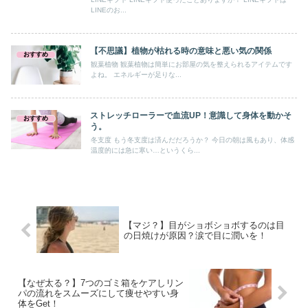
LINEのお...
【不思議】植物が枯れる時の意味と悪い気の関係
おすすめ
観葉植物 観葉植物は簡単にお部屋の気を整えられるアイテムです
よね。 エネルギーが足りな...
ストレッチローラーで血流UP！意識して身体を動かそ
おすすめ
う。
冬支度 もう冬支度は済んだだろうか？ 今日の朝は風もあり、体感
温度的には急に寒い…というくら...
【マジ？】目がショボショボするのは目
の日焼けが原因？涙で目に潤いを！
【なぜ太る？】7つのゴミ箱をケアしリン
パの流れをスムーズにして痩せやすい身
体をGet！