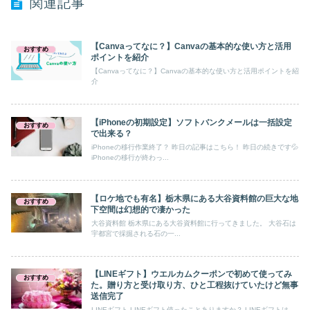
関連記事
【Canvaってなに？】Canvaの基本的な使い方と活用
おすすめ
ポイントを紹介
【Canvaってなに？】Canvaの基本的な使い方と活用ポイントを紹
介
【iPhoneの初期設定】ソフトバンクメールは一括設定
おすすめ
で出来る？
iPhoneの移行作業終了？ 昨日の記事はこちら！ 昨日の続きです💦
iPhoneの移行が終わっ...
【ロケ地でも有名】栃木県にある大谷資料館の巨大な地
おすすめ
下空間は幻想的で凄かった
大谷資料館 栃木県にある大谷資料館に行ってきました。 大谷石は
宇都宮で採掘される石の一...
【LINEギフト】ウエルカムクーポンで初めて使ってみ
おすすめ
た。贈り方と受け取り方、ひと工程抜けていたけど無事
送信完了
LINEギフト LINEギフト使ったことありますか？ LINEギフトは