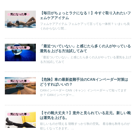
【毎日がちょっとラクになる！】今すぐ取り入れたいフ
気になった事
ェムケアアイテム
フェムケアアイテム フェムケアって言っても一体何？ いまいち良
くわからない⤵ 聞...
「最近ついていない」と感じたら多くの人がやっている
気になった事
運気を上げる方法試してみて
「最近ついていない」と感じたら多くの人がやっている運気を上げ
る方法試してみて
【危険】車の最新盗難手法のCANインベーダー対策は
気になった事
どうすればいいの？
CANインベーダー CAN（キャン）インベーダーって知ってます
か？ CANインベーダー...
【その靴大丈夫？】意外と見られている足元。新しい靴
気になった事
は運気を上げる。
欲しいものが増える 朝晩すっかり秋の空気。 着る物も秋冬ものが
欲しくなってきます。 ...