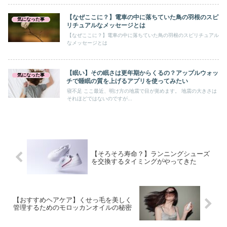
【なぜここに？】電車の中に落ちていた鳥の羽根のスピ
気になった事
リチュアルなメッセージとは
【なぜここに？】電車の中に落ちていた鳥の羽根のスピリチュアル
なメッセージとは
【眠い】その眠さは更年期からくるの？アップルウォッ
気になった事
チで睡眠の質を上げるアプリを使ってみたい
寝不足 ここ最近、明け方の地震で目が覚めます。 地震の大きさは
それほどではないのですが...
【そろそろ寿命？】ランニングシューズ
を交換するタイミングがやってきた
【おすすめヘアケア】くせっ毛を美しく
管理するためのモロッカンオイルの秘密