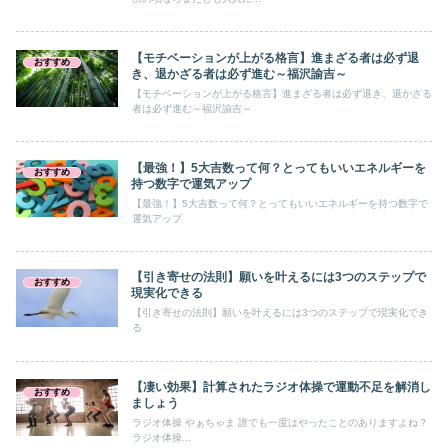
【モチベーションが上がる格言】進まざる者は必ず退
おすすめ
き、退かざる者は必ず進む～福沢諭吉～
【モチベーションが上がる格言】進まざる者は必ず退き、退かざる
者は必ず進む～福沢諭吉～
【最強！】5大吉数って何？とってもいいエネルギーを
おすすめ
持つ数字で運気アップ
【最強！】5大吉数って何？とってもいいエネルギーを持つ数字で
運気アップ
【引き寄せの法則】願いを叶えるには3つのステップで
おすすめ
現実化できる
【引き寄せの法則】願いを叶えるには3つのステップで現実化でき
る
【凄い効果】計算されたラジオ体操で運動不足を解消し
おすすめ
ましょう
ラジオ体操 やぁちゃま 誰でも一度はやったことのありますよね？
ラジオ体操...