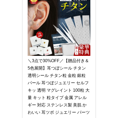
＼3点で30%OFF／【贈品付き＆
5色展開】耳つぼシール チタン 
透明シール チタン粒 金粒 銀粒 
パール 耳つぼジュエリー セルフ
キッ 透明 マグレイント 100粒 大
量 キット 粒タイプ 金属 アレル
ギー 対応 ステンレス製 美肌 か
わいい 耳ツボ ジュエリー パーツ 