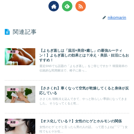
nikomarin
関連記事
【よもぎ蒸しは「温活×美容×癒し」の最強ルーティ
美容
ン！】よもぎ蒸しの効果とは？冷え・美肌・妊活にもお
すすめ！
最近SNSでも話題の「よもぎ蒸し」をご存じですか？ 韓国発祥の
伝統的な民間療法で、椅子に座っ...
【ささくれ】寒くなって空気が乾燥してくると身体が反
美容
応している
ささくれ 朝晩冷え込んできて、やっと秋らしい季節になってきま
した。 そうなってくると乾...
【オス化している？】女性のヒゲとホルモンの関係
美容
女性のヒゲ ヒゲと言ったら男の人の話。 って思うよね(￣▽￣) 女
性でもヒゲが生...