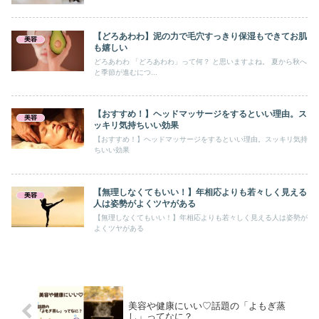
【どろあわわ】泥の力で毛穴すっきり保湿もできてお肌
美容
も嬉しい
どろあわわ 「どろあわわ」って何？ と思いますよね。 夏から秋へ
と季節が進むにつ...
【おすすめ！】ヘッドマッサージをするといい理由。ス
美容
ッキリ気持ちいい効果
【おすすめ！】ヘッドマッサージをするといい理由。スッキリ気持
ちいい効果
【無理しなくてもいい！】年相応よりも若々しく見える
美容
人は姿勢がよくツヤがある
【無理しなくてもいい！】年相応よりも若々しく見える人は姿勢が
よくツヤがある
美容や健康にいい♡話題の「よもぎ蒸
し」ってなに？