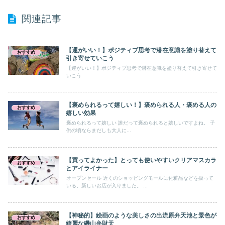
関連記事
【運がいい！】ポジティブ思考で潜在意識を塗り替えて
おすすめ
引き寄せていこう
【運がいい！】ポジティブ思考で潜在意識を塗り替えて引き寄せて
いこう
【褒められるって嬉しい！】褒められる人・褒める人の
おすすめ
嬉しい効果
褒められるって嬉しい 誰だって褒められると嬉しいですよね。 子
供の頃ならまだしも大人に...
【買ってよかった】とっても使いやすいクリアマスカラ
おすすめ
とアイライナー
オープンセール 近くのショッピングモールに化粧品などを扱って
いる、新しいお店が入りました。 ...
【神秘的】絵画のような美しさの出流原弁天池と景色が
おすすめ
綺麗な磯山弁財天