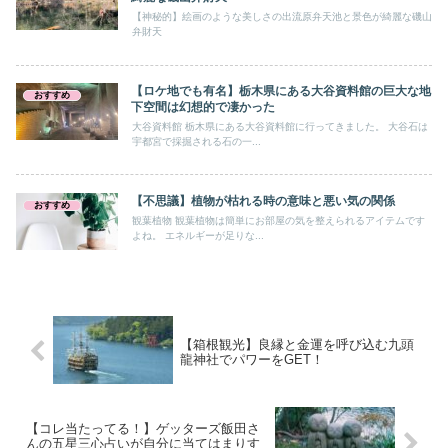
【神秘的】絵画のような美しさの出流原弁天池と景色が綺麗な磯山
弁財天
【ロケ地でも有名】栃木県にある大谷資料館の巨大な地
おすすめ
下空間は幻想的で凄かった
大谷資料館 栃木県にある大谷資料館に行ってきました。 大谷石は
宇都宮で採掘される石の一...
【不思議】植物が枯れる時の意味と悪い気の関係
おすすめ
観葉植物 観葉植物は簡単にお部屋の気を整えられるアイテムです
よね。 エネルギーが足りな...
【箱根観光】良縁と金運を呼び込む九頭
龍神社でパワーをGET！
【コレ当たってる！】ゲッターズ飯田さ
んの五星三心占いが自分に当てはまりす