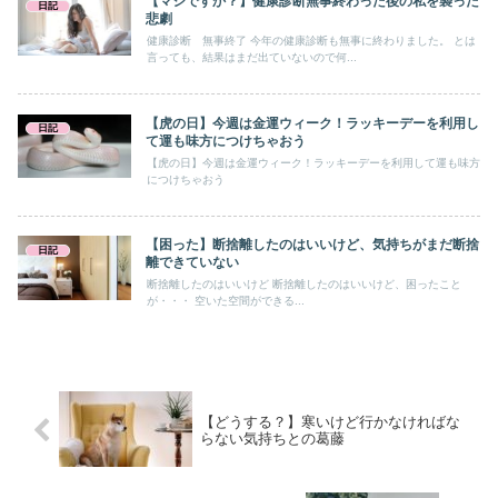
【マジですか？】健康診断無事終わった後の私を襲った
日記
悲劇
健康診断 無事終了 今年の健康診断も無事に終わりました。 とは
言っても、結果はまだ出ていないので何...
【虎の日】今週は金運ウィーク！ラッキーデーを利用し
日記
て運も味方につけちゃおう
【虎の日】今週は金運ウィーク！ラッキーデーを利用して運も味方
につけちゃおう
【困った】断捨離したのはいいけど、気持ちがまだ断捨
日記
離できていない
断捨離したのはいいけど 断捨離したのはいいけど、困ったこと
が・・・ 空いた空間ができる...
【どうする？】寒いけど行かなければな
らない気持ちとの葛藤