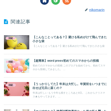
nikomarin
関連記事
【こんなことってある？】避ける私めがけて飛んできた
日記
小さな袋
【こんなことってある？】避ける私めがけて飛んできた小さな袋
【超簡単】word prees初めてのスマホからの投稿
日記
初めてのスマホからの投稿 このブログを始めてから、初めてスマ
ホから投稿してみました。 ...
【うっかりしてた】年末は大忙し。年賀状をいつまでに
日記
出せば元旦に届くの？
年末は忙しい もう今年も残すところあと9日。 これからクリスマ
ス🎄もやってきます。 ...