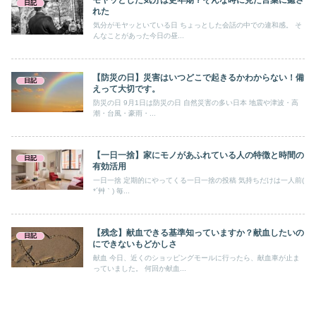
日記
れた
気分がモヤッといている日 ちょっとした会話の中での違和感。 そ
んなことがあった今日の昼...
【防災の日】災害はいつどこで起きるかわからない！備
日記
えって大切です。
防災の日 9月1日は防災の日 自然災害の多い日本 地震や津波・高
潮・台風・豪雨・...
【一日一捨】家にモノがあふれている人の特徴と時間の
日記
有効活用
一日一捨 定期的にやってくる一日一捨の投稿 気持ちだけは一人前(
*´艸｀) 毎...
【残念】献血できる基準知っていますか？献血したいの
日記
にできないもどかしさ
献血 今日、近くのショッピングモールに行ったら、献血車が止ま
っていました。 何回か献血...