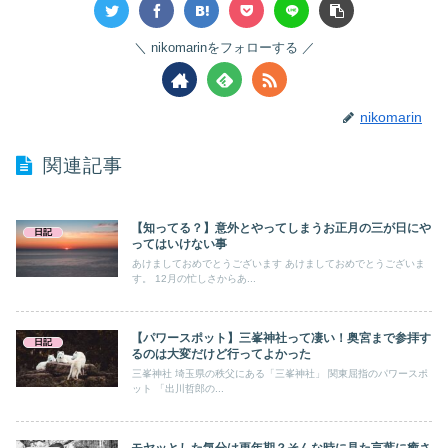
nikomarinをフォローする
nikomarin
関連記事
【知ってる？】意外とやってしまうお正月の三が日にや
日記
ってはいけない事
あけましておめでとうございます あけましておめでとうございま
す。 12月の忙しさからあ...
【パワースポット】三峯神社って凄い！奥宮まで参拝す
日記
るのは大変だけど行ってよかった
三峯神社 埼玉県の秩父にある「三峯神社」 関東屈指のパワースポ
ット 「出川哲郎の...
モヤッとした気分は更年期？そんな時に見た言葉に癒さ