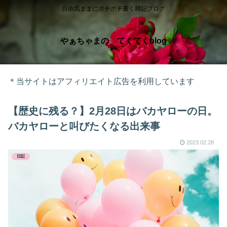
自由気ままにボチボチ書く雑記ブログ
やぁちゃまの てくてくblog
＊当サイトはアフィリエイト広告を利用しています
【歴史に残る？】2月28日はバカヤローの日。
バカヤローと叫びたくなる出来事
2023.02.28
日記