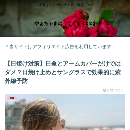
自由気ままにボチボチ書く雑記ブログ
やぁちゃまの てくてくblog
＊当サイトはアフィリエイト広告を利用しています
【日焼け対策】日傘とアームカバーだけでは
ダメ？日焼け止めとサングラスで効果的に紫
外線予防
2022.08.10
美容