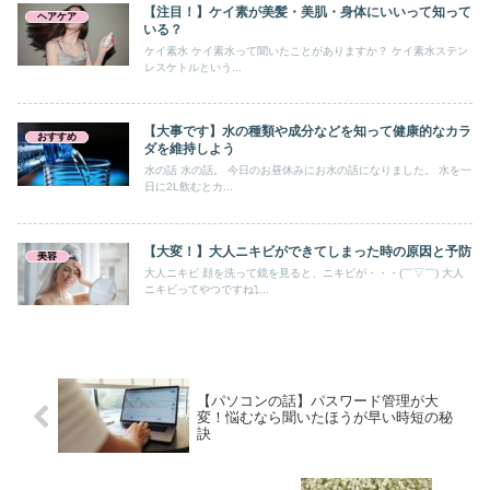
【注目！】ケイ素が美髪・美肌・身体にいいって知って
ヘアケア
いる？
ケイ素水 ケイ素水って聞いたことがありますか？ ケイ素水ステン
レスケトルという...
【大事です】水の種類や成分などを知って健康的なカラ
おすすめ
ダを維持しよう
水の話 水の話。 今日のお昼休みにお水の話になりました。 水を一
日に2L飲むとカ...
【大変！】大人ニキビができてしまった時の原因と予防
美容
大人ニキビ 顔を洗って鏡を見ると、ニキビが・・・(￣▽￣) 大人
ニキビってやつですね⤵...
【パソコンの話】パスワード管理が大
変！悩むなら聞いたほうが早い時短の秘
訣