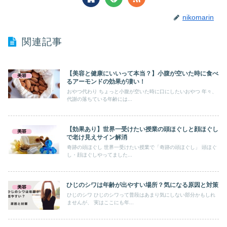
nikomarin
関連記事
【美容と健康にいいって本当？】小腹が空いた時に食べ
美容
るアーモンドの効果が凄い！
おやつ代わり ちょっと小腹が空いた時に口にしたいおやつ 年々、
代謝の落ちている年齢には...
【効果あり】世界一受けたい授業の頭ほぐしと顔ほぐし
美容
で老け見えサイン解消
奇跡の頭ほぐし 世界一受けたい授業で「奇跡の頭ほぐし」 頭ほぐ
し・顔ほぐしやってました...
ひじのシワは年齢が出やすい場所？気になる原因と対策
美容
ひじのシワ ひじのシワって普段はあまり気にしない部分かもしれ
ませんが、 実はここにも年...