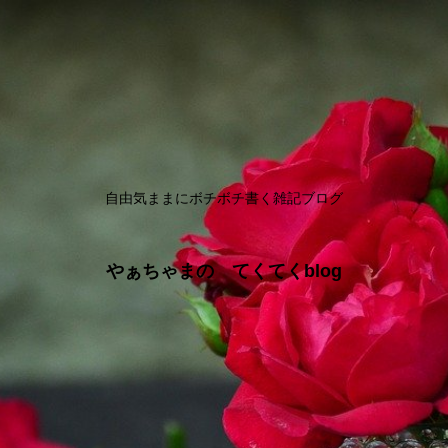
自由気ままにボチボチ書く雑記ブログ
やぁちゃまの てくてくblog