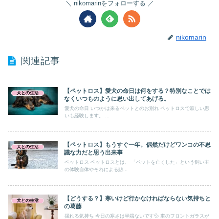
nikomarinをフォローする
nikomarin
関連記事
【ペットロス】愛犬の命日は何をする？特別なことでは
犬との生活
なくいつものように思い出してあげる。
愛犬の命日 いつかは来るペットとのお別れ ペットロスで寂しい思
いも経験します。 ...
【ペットロス】もうすぐ一年。偶然だけどワンコの不思
犬との生活
議な力だと思う出来事
ペットロス ペットロスとは、 「ペットを亡くした」という飼い主
の体験自体やそれによる悲...
【どうする？】寒いけど行かなければならない気持ちと
犬との生活
の葛藤
揺れる気持ち 今日の寒さは半端ないです💦 車のフロントガラスが