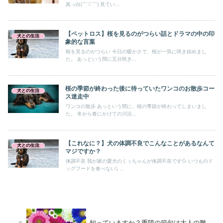
真っ白(￣▽￣) 見てい...
【ペットロス】桜を見るのがつらい話とドラマの中の印
犬との生活
象的な言葉
桜を見るのがつらい 今日の暖かさで、桜が一気に咲き始めまし
た。 あっという間に五分咲き...
桜の季節が終わった後に待っていたワンコのお散歩コー
犬との生活
ス迷走中
ワンコの散歩 あっという間に、桜の季節が終わってしまいまし
た。 冬から春にかけての川沿...
【これなに？】犬の体調不良でこんなことがあるなんて
犬との生活
マジですか？
体調不良 我が家の愛犬のくぅちゃんが体調不良です💦 いつものド
ッグフードを食べない⤵ ...
知っていますか？重陽の節句は大人の雛