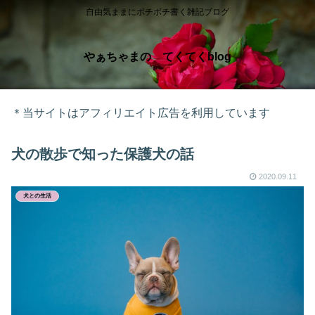
自由気ままにボチボチ書く雑記ブログ
やぁちゃまの てくてくblog
＊当サイトはアフィリエイト広告を利用しています
犬の散歩で知った保護犬の話
2020.09.11
犬との生活