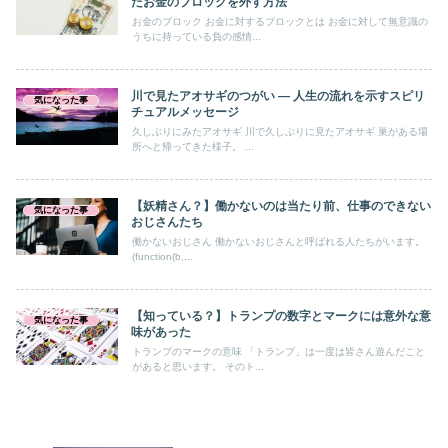
たお金のブロックを外す方法
お金のブロック お金に対するブロックとは お金に対して無意識の
うちに持っている負の感情...
川で見たアオサギのつがい ― 人生の流れを示すスピリ
気になった事
チュアルメッセージ
久しぶりにみたアオサギ 川で久しぶりに見たアオサギ 巣がある場
所へと帰ってきた様子。 ...
【妖精さん？】働かないのは当たり前、仕事のできない
気になった事
おじさんたち
働かないおじさん 働かないおじさんと呼ばれる人たちがいます。
(function(b,...
【知っている？】トランプの数字とマークには意外な意
気になった事
味があった
トランプのマークの意味 「トランプ」は一度は皆さん遊んだこと
があると思います。 そのト...