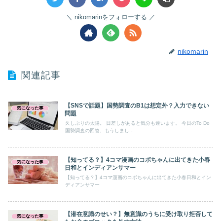
nikomarinをフォローする
nikomarin
関連記事
【SNSで話題】国勢調査のB1は想定外？入力できない
気になった事
問題
久しぶりの太陽。 日差しがあると気分も違います。 今日のTo Do
国勢調査の回答、もうしまし...
【知ってる？】4コマ漫画のコボちゃんに出てきた小春
気になった事
日和とインディアンサマー
【知ってる？】4コマ漫画のコボちゃんに出てきた小春日和とイン
ディアンサマー
【潜在意識のせい？】無意識のうちに受け取り拒否して
気になった事