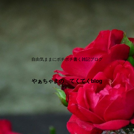
自由気ままにボチボチ書く雑記ブログ
やぁちゃまの てくてくblog