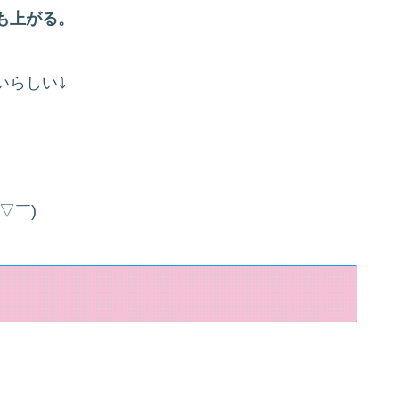
も上がる。
いらしい⤵
▽￣)