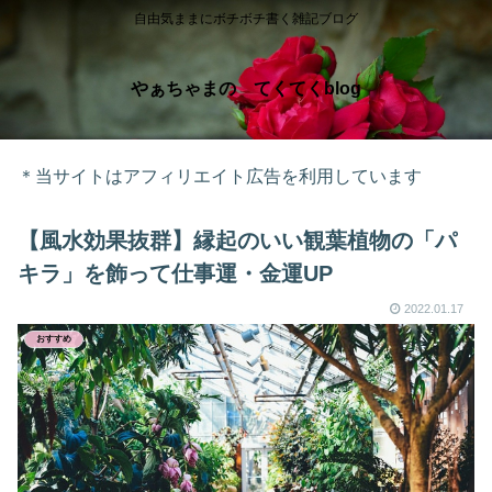
自由気ままにボチボチ書く雑記ブログ
やぁちゃまの てくてくblog
＊当サイトはアフィリエイト広告を利用しています
【風水効果抜群】縁起のいい観葉植物の「パ
キラ」を飾って仕事運・金運UP
2022.01.17
おすすめ