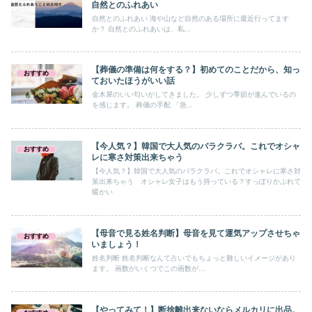
自然とのふれあい
自然とのふれあい 海や山など自然のある場所に最近行ってます
か？ 自然とのふれあいは、私...
【葬儀の準備は何をする？】初めてのことだから、知っ
おすすめ
ておいたほうがいい話
金木犀のいい匂いがしてきました。 少しずつ季節が進んでいるの
を感じます。 葬儀の手配 「急...
【今人気？】韓国で大人気のバラクラバ。これでオシャ
おすすめ
レに寒さ対策出来ちゃう
【今人気？】韓国で大人気のバラクラバ。これでオシャレに寒さ対
策出来ちゃう オシャレ女子はもう持っている？すっぽりかぶれて
暖かい
【母音で見る姓名判断】母音を見て運気アップさせちゃ
おすすめ
いましょう！
姓名判断 姓名判断なんて占いでもちょっと難しいイメージがあり
ます。 画数がいくつでこの画数が...
【やってみて！】断捨離出来ないならメルカリに出品。