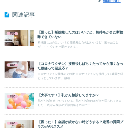
nikomarin
関連記事
【困った】断捨離したのはいいけど、気持ちがまだ断捨
日記
離できていない
断捨離したのはいいけど 断捨離したのはいいけど、困ったこと
が・・・ 空いた空間ができる...
【コロナワクチン】接種後しばらくたってから痛くなっ
日記
た腰痛って副反応？
コロナワクチン接種のその後 コロナワクチンを接種して1週間が経
とうとしています。 接種...
【大事です！】乳がん検診してますか？
日記
乳がん検診 市でやっている、乳がん検診のはがきが送られてきま
した。 乳がん検診の受診間隔は２年に一...
【困った！】会話が続かない時どうする？定番の質問プ
日記
ラスαがおススメ