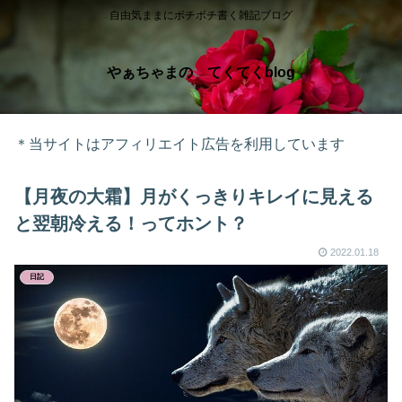
自由気ままにボチボチ書く雑記ブログ
やぁちゃまの てくてくblog
＊当サイトはアフィリエイト広告を利用しています
【月夜の大霜】月がくっきりキレイに見える
と翌朝冷える！ってホント？
2022.01.18
日記