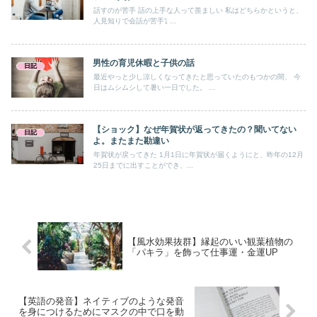
話すのが苦手 話の上手な人って羨ましい 私はどちらかというと、
人見知りで会話が苦手⤵ ...
男性の育児休暇と子供の話
日記
最近やっと少し涼しくなってきたと思っていたのもつかの間、 今
日はムシムシして暑い一日でした。 ...
【ショック】なぜ年賀状が返ってきたの？聞いてない
日記
よ。またまた勘違い
年賀状が戻ってきた 1月1日に年賀状が届くようにと、昨年の12月
25日までに出すことができ、...
【風水効果抜群】縁起のいい観葉植物の
「パキラ」を飾って仕事運・金運UP
【英語の発音】ネイティブのような発音
を身につけるためにマスクの中で口を動