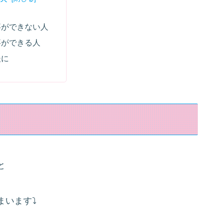
事ができない人
事ができる人
後に
と
まいます⤵