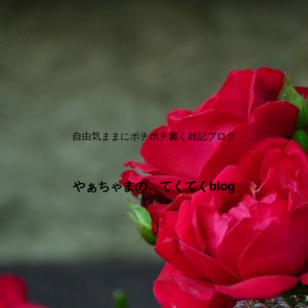
自由気ままにボチボチ書く雑記ブログ
やぁちゃまの てくてくblog