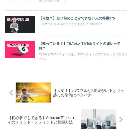
痒いと感じる時、...
【何故？】当り前のことができない人の特徴9つ
気になった事
【何故？】当り前のことができない人の特徴9つ
【知っている？】TikTokとTikTokライトの違いって
気になった事
何？
TikTokとTikTokライトの違い TikTokライトのアプリをいれてみたけ
ど T...
【大変！】パワフルな3歳児がいると引っ
越しの準備はバタバタ
【初心者でもできる】Amazonアソシエ
イのメリット・デメリットと登録方法