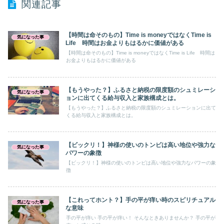
関連記事
【時間は命そのもの】Time is moneyではなくTime is
気になった事
Life 時間はお金よりもはるかに価値がある
【時間は命そのもの】Time is moneyではなくTime is Life 時間は
お金よりもはるかに価値がある
【もうやった？】ふるさと納税の限度額のシュミレーシ
気になった事
ョンに出てくる給与収入と家族構成とは。
【もうやった？】ふるさと納税の限度額のシュミレーションに出て
くる給与収入と家族構成とは。
【ビックリ！】神様の使いのトンビは高い地位や強力な
気になった事
パワーの象徴
【ビックリ！】神様の使いのトンビは高い地位や強力なパワーの象
徴
【これってホント？】手の平が痒い時のスピリチュアル
気になった事
な意味
手の平が痒い 手の平が痒い！ そんなときありませんか？ 手の平が