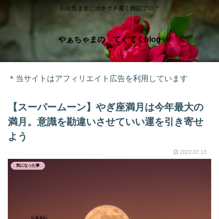
自由気ままにボチボチ書く雑記ブログ
やぁちゃまの てくてくblog
＊当サイトはアフィリエイト広告を利用しています
【スーパームーン】やぎ座満月は今年最大の
満月。意識を勘違いさせていい運を引き寄せ
よう
2022.07.13
気になった事