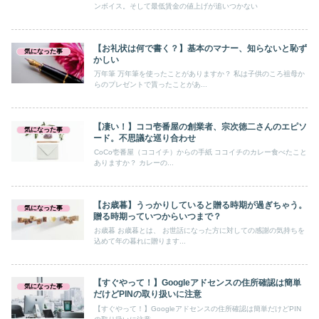
ンボイス。そして最低賃金の値上げが追いつかない
【お礼状は何で書く？】基本のマナー、知らないと恥ず
気になった事
かしい
万年筆 万年筆を使ったことがありますか？ 私は子供のころ祖母か
らのプレゼントで貰ったことがあ...
【凄い！】ココ壱番屋の創業者、宗次徳二さんのエピソ
気になった事
ード。不思議な巡り合わせ
CoCo壱番屋（ココイチ）からの手紙 ココイチのカレー食べたこと
ありますか？ カレーの...
【お歳暮】うっかりしていると贈る時期が過ぎちゃう。
気になった事
贈る時期っていつからいつまで？
お歳暮 お歳暮とは、 お世話になった方に対しての感謝の気持ちを
込めて年の暮れに贈ります...
【すぐやって！】Googleアドセンスの住所確認は簡単
気になった事
だけどPINの取り扱いに注意
【すぐやって！】Googleアドセンスの住所確認は簡単だけどPIN