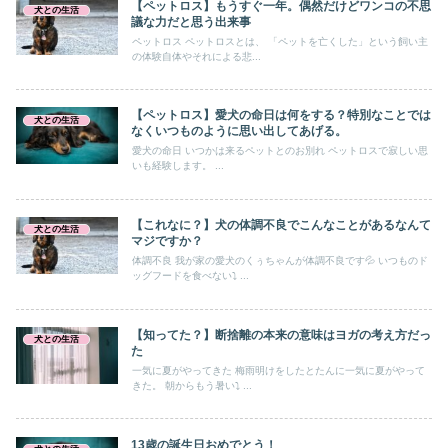
【ペットロス】もうすぐ一年。偶然だけどワンコの不思
犬との生活
議な力だと思う出来事
ペットロス ペットロスとは、 「ペットを亡くした」という飼い主
の体験自体やそれによる悲...
【ペットロス】愛犬の命日は何をする？特別なことでは
犬との生活
なくいつものように思い出してあげる。
愛犬の命日 いつかは来るペットとのお別れ ペットロスで寂しい思
いも経験します。 ...
【これなに？】犬の体調不良でこんなことがあるなんて
犬との生活
マジですか？
体調不良 我が家の愛犬のくぅちゃんが体調不良です💦 いつものド
ッグフードを食べない⤵ ...
【知ってた？】断捨離の本来の意味はヨガの考え方だっ
犬との生活
た
一気に夏がやってきた 梅雨明けをしたとたんに一気に夏がやって
きた。 朝からもう暑い⤵ ...
13歳の誕生日おめでとう！