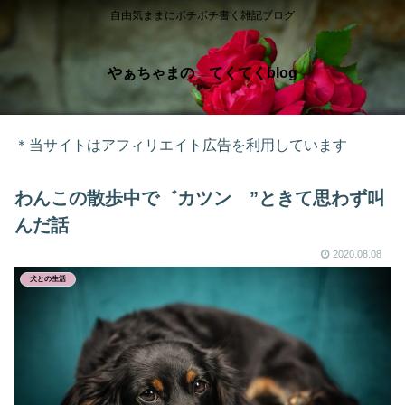
自由気ままにボチボチ書く雑記ブログ
やぁちゃまの てくてくblog
＊当サイトはアフィリエイト広告を利用しています
わんこの散歩中で゛カツン ”ときて思わず叫
んだ話
2020.08.08
犬との生活