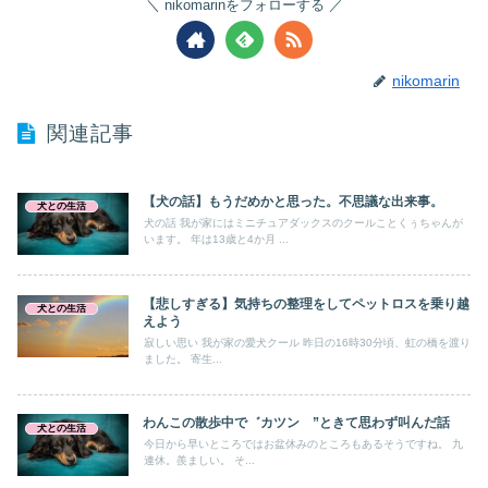
nikomarinをフォローする
nikomarin
関連記事
【犬の話】もうだめかと思った。不思議な出来事。
犬との生活
犬の話 我が家にはミニチュアダックスのクールことくぅちゃんが
います。 年は13歳と4か月 ...
【悲しすぎる】気持ちの整理をしてペットロスを乗り越
犬との生活
えよう
寂しい思い 我が家の愛犬クール 昨日の16時30分頃、虹の橋を渡り
ました。 寄生...
わんこの散歩中で゛カツン ”ときて思わず叫んだ話
犬との生活
今日から早いところではお盆休みのところもあるそうですね。 九
連休。羨ましい。 そ...