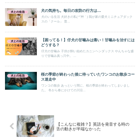
犬の気持ち。毎日の攻防の行方は…
犬との生活
犬のいる生活 犬好きの私( *´艸｀) 我が家の愛犬ミニチュアダック
スの「クール」 普...
【困ってる！】仔犬の甘噛みは痛い！甘噛みを治すには
犬との生活
どうする？
仔犬の甘噛み 子供が飼い始めたカニンヘンダックス やんちゃな盛
りで甘噛み真っ只中。 ...
桜の季節が終わった後に待っていたワンコのお散歩コー
犬との生活
ス迷走中
ワンコの散歩 あっという間に、桜の季節が終わってしまいまし
た。 冬から春にかけての川沿...
【こんなに複雑？】英語を発音する時の
舌の動きが半端なかった