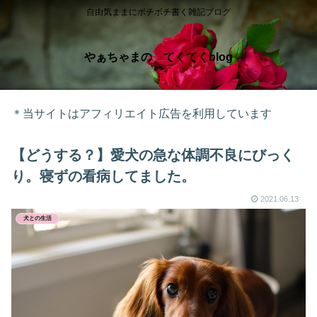
自由気ままにボチボチ書く雑記ブログ
やぁちゃまの てくてくblog
＊当サイトはアフィリエイト広告を利用しています
【どうする？】愛犬の急な体調不良にびっく
り。寝ずの看病してました。
2021.06.13
犬との生活