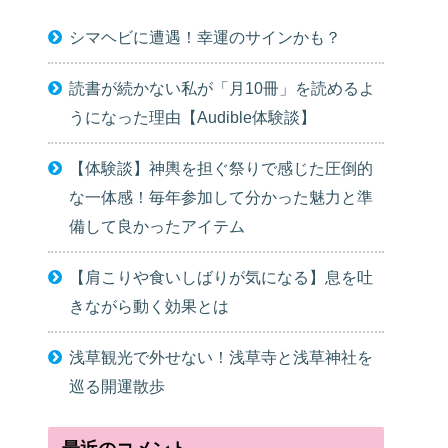
シマヘビに遭遇！幸運のサインかも？
読書が続かない私が「月10冊」を読めるよ
うになった理由【Audible体験談】
【体験談】神輿を担ぐ祭りで感じた圧倒的
な一体感！毎年参加して分かった魅力と準
備して良かったアイテム
【肩こりや食いしばりが気になる】息を吐
きながら動く効果とは
浅草観光で外せない！浅草寺と浅草神社を
巡る開運散歩