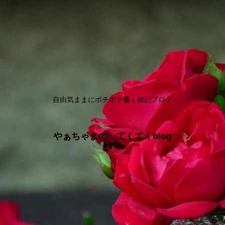
自由気ままにボチボチ書く雑記ブログ
やぁちゃまの てくてくblog