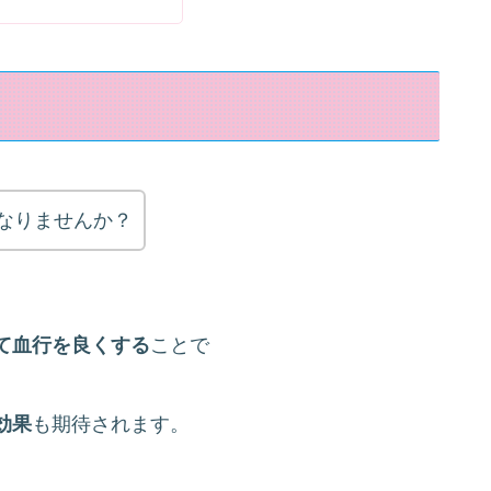
なりませんか？
て血行を良くする
ことで
効果
も期待されます。