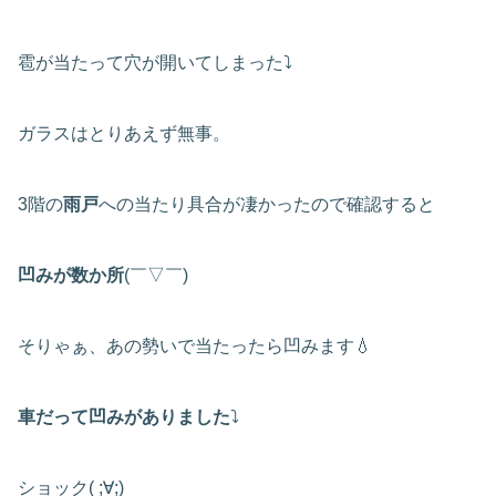
雹が当たって穴が開いてしまった⤵
ガラスはとりあえず無事。
3階の
雨戸
への当たり具合が凄かったので確認すると
凹みが数か所
(￣▽￣)
そりゃぁ、あの勢いで当たったら凹みます💧
車だって凹みがありました
⤵
ショック( ;∀;)