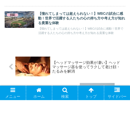
【憧れてしまっては超えられない！】WBCの試合に感
日記
動！世界で活躍する人たちの心の持ち方や考え方が知れ
る貴重な体験
【憧れてしまっては超えられない！】WBCの試合に感動！世界で
活躍する人たちの心の持ち方や考え方が知れる貴重な体験
【ヘッドマッサージ効果が凄い】ヘッド
マッサージ器を使ってラクして老け顔・
たるみを解消
【温厚だけど怒ると鬼になる？】血液型
で見るO型の特徴が当てはまりすぎてい
メニュー
ホーム
検索
トップ
サイドバー
た
コメント