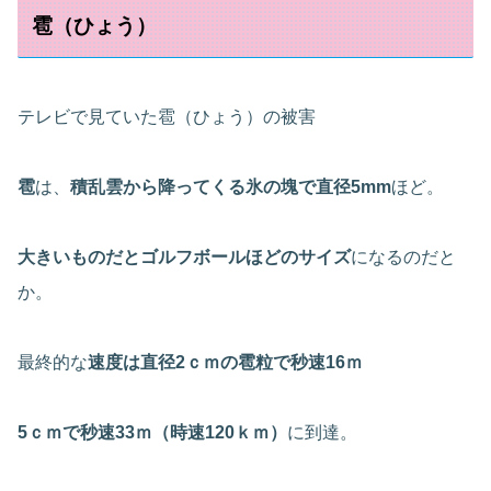
雹（ひょう）
テレビで見ていた雹（ひょう）の被害
雹
は、
積乱雲から降ってくる氷の塊で直径5mm
ほど。
大きいものだとゴルフボールほどのサイズ
になるのだと
か。
最終的な
速度は直径2ｃｍの雹粒で秒速16ｍ
5ｃｍで秒速33ｍ（時速120ｋｍ）
に到達。