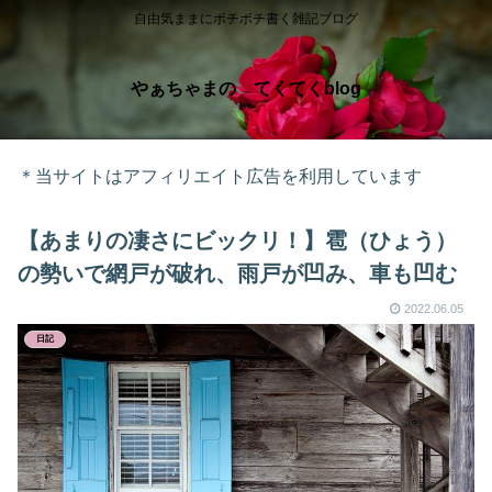
自由気ままにボチボチ書く雑記ブログ
やぁちゃまの てくてくblog
＊当サイトはアフィリエイト広告を利用しています
【あまりの凄さにビックリ！】雹（ひょう）
の勢いで網戸が破れ、雨戸が凹み、車も凹む
2022.06.05
日記