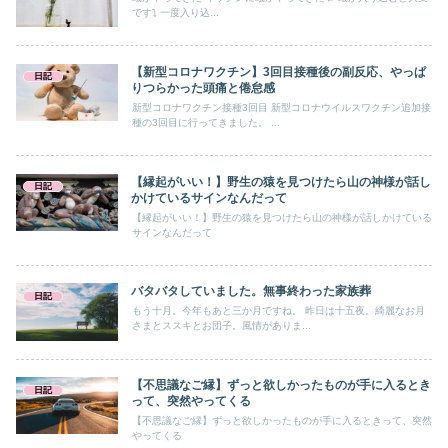
です⤵ 一度入り込...
【新型コロナワクチン】3回目接種後の副反応、やっぱ
日記
りつらかった頭痛と倦怠感
新型コロナワクチン接種3回目 新型コロナウイルスワクチン追加接
種の3回目に行ってきました。 ...
【縁起がいい！】野生の猿を見つけたら山の神様が話し
日記
かけているサインなんだって
【縁起がいい！】野生の猿を見つけたら山の神様が話しかけている
サインなんだって
バタバタしていました。無事終わった家族葬
日記
もう十月。今年もあと三か月ですね。 昨日は十五夜。綺麗なお月
さまとススキとお団子。風情がありま...
【不思議なご縁】ずっと欲しかったものが手に入るとき
日記
って、突然やってくる
【不思議なご縁】ずっと欲しかったものが手に入るときって、突然
やってくる