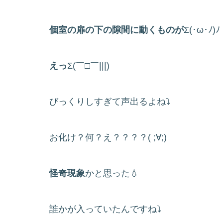
個室の扉の下の隙間に動くものが
Σ(･ω･ﾉ)
えっ
Σ(￣□￣|||)
びっくりしすぎて声出るよね⤵
お化け？何？え？？？？( ;∀;)
怪奇現象
かと思った💧
誰かが入っていたんですね⤵