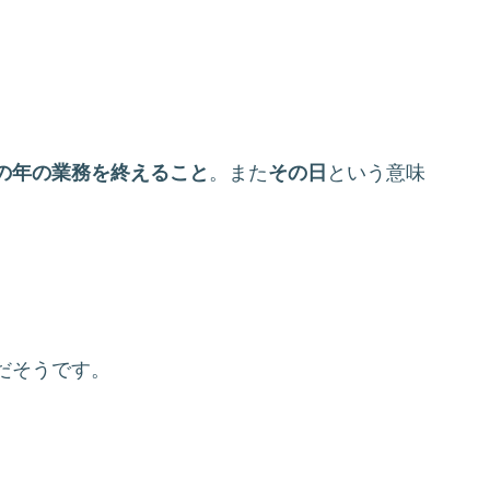
の年の業務を終えること
。また
その日
という意味
だそうです。