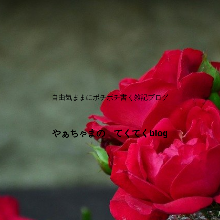
自由気ままにボチボチ書く雑記ブログ
やぁちゃまの てくてくblog