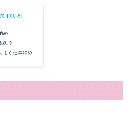
次
納め
現象？
ちよく仕事納め