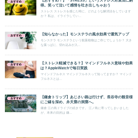
【おすすめ！】「STRESS」というストレス対策法に納
おすすめ
得。笑って泣いて感情を吐き出しちゃおう
ストレス ストレスを感じた時に、どのような解消法をしています
か？ 私は、イライラしてい...
【知らなかった】モンステラの風水効果で運気アップ
おすすめ
モンステラ モンステラという観葉植物はご存じでしょうか？ 大き
な葉っぱに、切れ込みが入...
【ストレス軽減できる？】マインドフルネス意味や効果
おすすめ
は？AppleWatchで毎日実践
マインドフルネス マインドフルネスって知ってますか？ マインド
フルネスとは...
【鎌倉トリップ】あじさい路は行けず、長谷寺の観音様
おすすめ
にご縁を深め、弁天窟の洞窟へ。
鎌倉 江の島ドライブの続きです。 江ノ島に寄ってしまいました
が、本来の目的は 鎌...