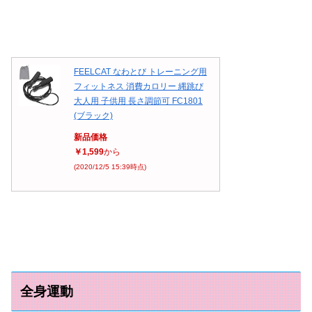
FEELCAT なわとび トレーニング用
フィットネス 消費カロリー 縄跳び
大人用 子供用 長さ調節可 FC1801
(ブラック)
新品価格
￥1,599
から
(2020/12/5 15:39時点)
全身運動