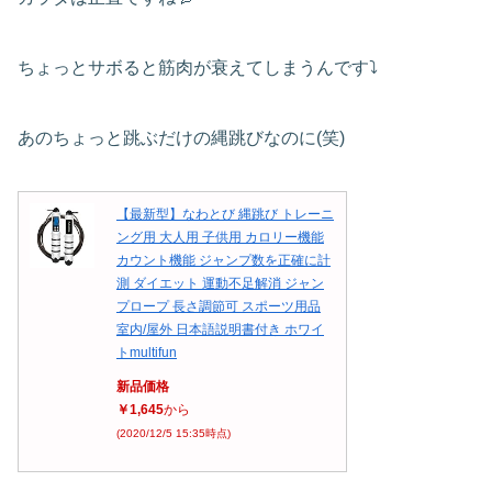
ちょっとサボると筋肉が衰えてしまうんです⤵
あのちょっと跳ぶだけの縄跳びなのに(笑)
【最新型】なわとび 縄跳び トレーニ
ング用 大人用 子供用 カロリー機能
カウント機能 ジャンプ数を正確に計
測 ダイエット 運動不足解消 ジャン
プロープ 長さ調節可 スポーツ用品
室内/屋外 日本語説明書付き ホワイ
トmultifun
新品価格
￥1,645
から
(2020/12/5 15:35時点)