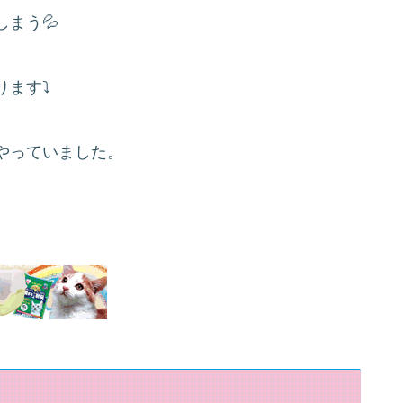
まう💦
ります⤵
やっていました。