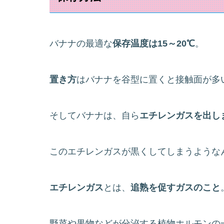
バナナの最適な
保存温度は15～20℃
。
置き方
はバナナを谷型に置くと接触面が多
そしてバナナは、自ら
エチレンガスを出し
このエチレンガスが黒くしてしまうような
エチレンガス
とは、
追熟を促すガスのこと
野菜や果物などが分泌する植物ホルモンの