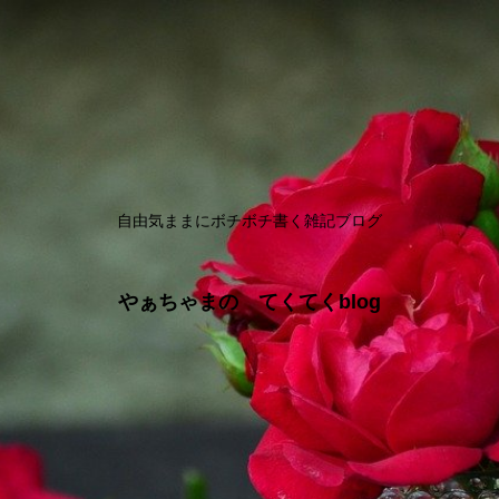
自由気ままにボチボチ書く雑記ブログ
やぁちゃまの てくてくblog