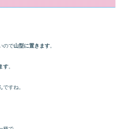
いので
山型に置きます
。
ます
。
んですね。
。
一種で、