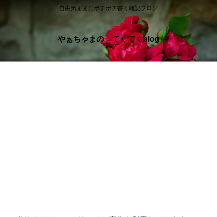
自由気ままにボチボチ書く雑記ブログ
やぁちゃまの てくてくblog