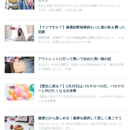
乳がん検診 今日は市でやっている乳がん検診に行ってきました。
２年に１回の検査。１年おきに検...
【マジですか？】健康診断無事終わった後の私を襲った
日記
悲劇
健康診断 無事終了 今年の健康診断も無事に終わりました。 とは
言っても、結果はまだ出ていないので何...
アウトレットに行って勢いで決めた買い物の話
日記
太るもと 今日は日曜日、旦那さんが仕事お休みです… 昨日の衣替
えで発覚しました。 旦那...
【歴史に残る？】2月28日はバカヤローの日。バカヤロ
日記
ーと叫びたくなる出来事
【歴史に残る？】2月28日はバカヤローの日。バカヤローと叫びた
くなる出来事
健康だから楽しめる！健康を維持して楽しく過ごそう
日記
行きたかったところ 今日は旦那さんと一緒の平日休み なぜって、
今日は私の誕生日！ 別に...