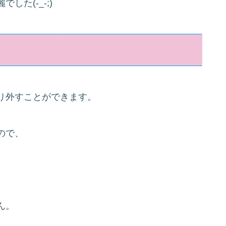
た(-_-;)
り外すことができます。
ので、
ん。