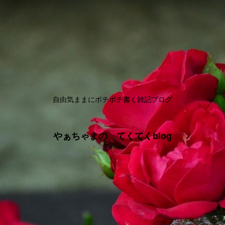
自由気ままにボチボチ書く雑記ブログ
やぁちゃまの てくてくblog