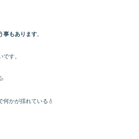
う事もあります
。
いです。

何かが揺れている💧