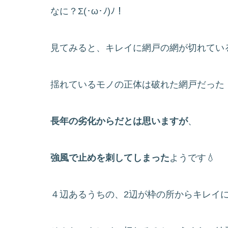
なに？Σ(･ω･ﾉ)ﾉ！
見てみると、キレイに網戸の網が切れている
揺れているモノの正体は破れた網戸だった
長年の劣化からだとは思いますが
、
強風で止めを刺してしまった
ようです💧
４辺あるうちの、2辺が枠の所からキレイに