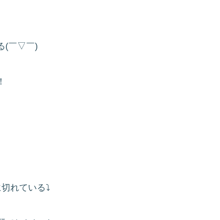
(￣▽￣)
！
切れている⤵