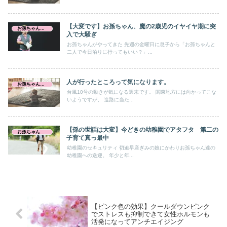
【大変です】お孫ちゃん、魔の2歳児のイヤイヤ期に突
お孫ちゃんとの生活
入で大騒ぎ
お孫ちゃんがやってきた 先週の金曜日に息子から「お孫ちゃんと
二人で今日泊りに行ってもいい？」...
人が行ったところって気になります。
お孫ちゃんとの生活
台風10号の動きが気になる週末です。 関東地方には向かってこな
いようですが、 進路に当た...
【孫の世話は大変】今どきの幼稚園でアタフタ 第二の
お孫ちゃんとの生活
子育て真っ最中
幼稚園のセキュリティ 切迫早産ぎみの娘にかわりお孫ちゃん達の
幼稚園への送迎。 年少と年...
【ピンク色の効果】クールダウンピンク
でストレスも抑制できて女性ホルモンも
活発になってアンチエイジング