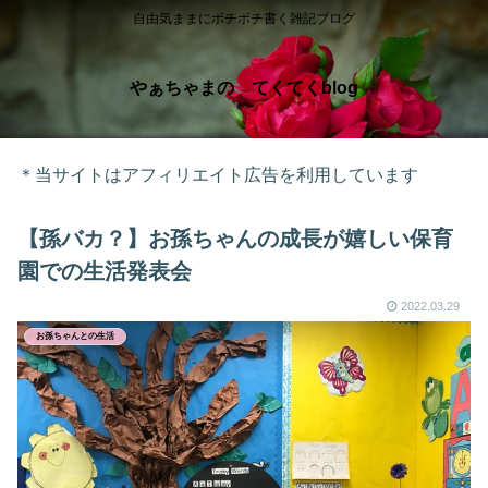
自由気ままにボチボチ書く雑記ブログ
やぁちゃまの てくてくblog
＊当サイトはアフィリエイト広告を利用しています
【孫バカ？】お孫ちゃんの成長が嬉しい保育
園での生活発表会
2022.03.29
お孫ちゃんとの生活