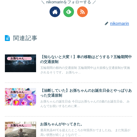
nikomarinをフォローする
nikomarin
関連記事
【知らないと大変！】車の移動はどうする？五輪期間中
お孫ちゃんとの生活
の交通規制
五輪期間の都内の交通規制 五輪期間中は大規模な交通規制が実施
されるそうです。 お孫ちゃ...
【油断していた】お孫ちゃんのお誕生日会とやっぱりあ
お孫ちゃんとの生活
った交通規制
お孫ちゃんの誕生日会 今日はお孫ちゃんの2歳のお誕生日会。 み
んなでお祝いするために東...
お孫ちゃんがやってきた。
お孫ちゃんとの生活
最高気温40℃を超えたところが何箇所かでましたね。 まだ気温が
高い状態が続くようなので ...