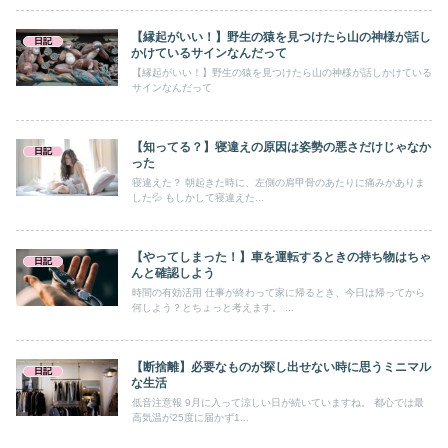
【縁起がいい！】野生の猿を見つけたら山の神様が話し
日記
かけているサインなんだって
【縁起がいい！】野生の猿を見つけたら山の神様が話しかけている
サインなんだって
【知ってる？】寝違えの原因は姿勢の悪さだけじゃなか
日記
った
寝違えた？ 朝起きた時に、左側の肩甲骨のあたりに痛みがありま
した💦 もしかして寝違えた...
【やってしまった！】車を運転するときの持ち物はちゃ
日記
んと確認しよう
時間の有効活用 仕事が終わって家に帰るとき、今日は帰ってから
何しよう？とちょっと考えます。 ...
【断捨離】必要なものが探し出せない時に思うミニマル
日記
な生活
低音注意報 9月に入って涼しい日が続いていますね。 都心では最
高気温が25度に届かず1...