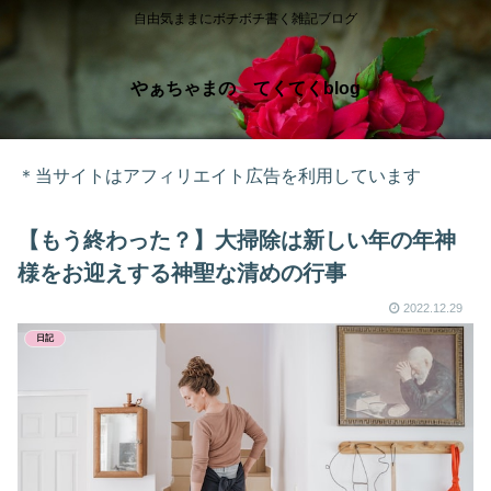
自由気ままにボチボチ書く雑記ブログ
やぁちゃまの てくてくblog
＊当サイトはアフィリエイト広告を利用しています
【もう終わった？】大掃除は新しい年の年神
様をお迎えする神聖な清めの行事
2022.12.29
日記