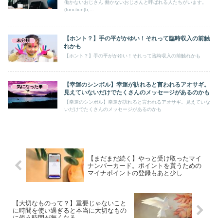
働かないおじさん 働かないおじさんと呼ばれる人たちがいます。
(function(b,...
【ホント？】手の平がかゆい！それって臨時収入の前触
未分類
れかも
【ホント？】手の平がかゆい！それって臨時収入の前触れかも
【幸運のシンボル】幸運が訪れると言われるアオサギ。
気になった事
見えていないだけでたくさんのメッセージがあるのかも
【幸運のシンボル】幸運が訪れると言われるアオサギ。見えていな
いだけでたくさんのメッセージがあるのかも
【まだまだ続く】やっと受け取ったマイ
ナンバーカード。ポイントを貰うための
マイナポイントの登録もあと少し
【大切なものって？】重要じゃないこと
に時間を使い過ぎると本当に大切なもの
に使う時間が無くなる