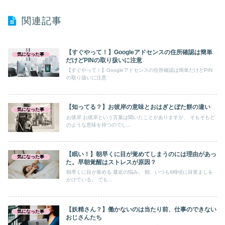
関連記事
【すぐやって！】Googleアドセンスの住所確認は簡単
気になった事
だけどPINの取り扱いに注意
【すぐやって！】Googleアドセンスの住所確認は簡単だけどPIN
の取り扱いに注意
【知ってる？】お彼岸の意味とおはぎとぼた餅の違い
気になった事
お彼岸 お彼岸という言葉は聞いたことがありますが、 そもそもど
のような意味を持つのでし...
【眠い！】朝早くに目が覚めてしまうのには理由があっ
気になった事
た。早朝覚醒はストレスが原因？
朝早くに目が覚める 最近の悩み。 朝、いつも6時頃に目覚ましを
かけている。 でも...
【妖精さん？】働かないのは当たり前、仕事のできない
気になった事
おじさんたち