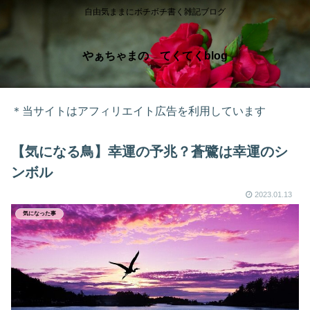
自由気ままにボチボチ書く雑記ブログ
やぁちゃまの てくてくblog
＊当サイトはアフィリエイト広告を利用しています
【気になる鳥】幸運の予兆？蒼鷺は幸運のシ
ンボル
2023.01.13
気になった事